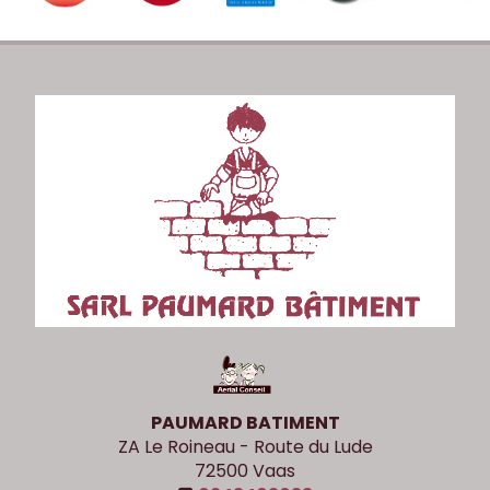
PAUMARD BATIMENT
ZA Le Roineau - Route du Lude
72500
Vaas