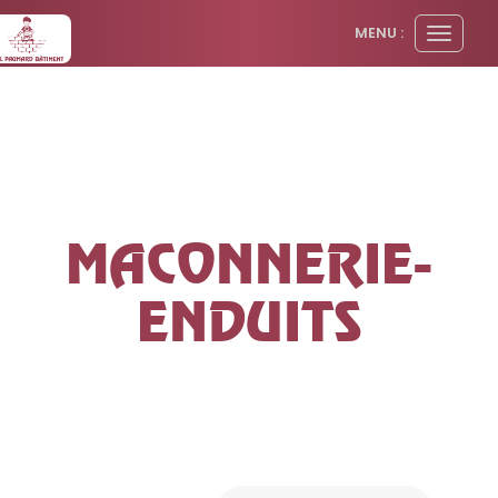
Panneau de gestion des cookies
MENU :
Ouvrir
le
menu
MACONNERIE-
ENDUITS